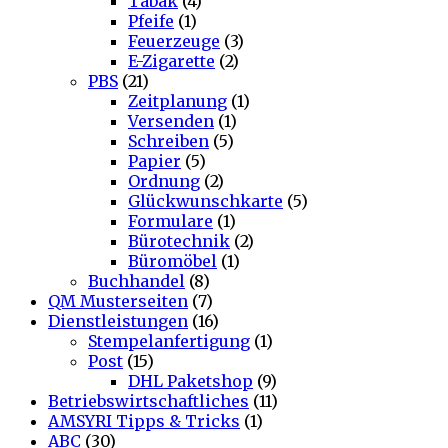
Tabak
(4)
Pfeife
(1)
Feuerzeuge
(3)
E-Zigarette
(2)
PBS
(21)
Zeitplanung
(1)
Versenden
(1)
Schreiben
(5)
Papier
(5)
Ordnung
(2)
Glückwunschkarte
(5)
Formulare
(1)
Bürotechnik
(2)
Büromöbel
(1)
Buchhandel
(8)
QM Musterseiten
(7)
Dienstleistungen
(16)
Stempelanfertigung
(1)
Post
(15)
DHL Paketshop
(9)
Betriebswirtschaftliches
(11)
AMSYRI Tipps & Tricks
(1)
ABC
(30)